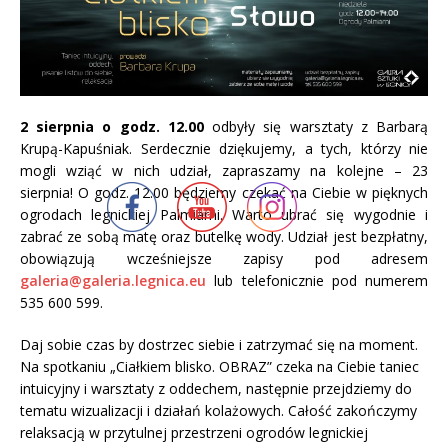
2 sierpnia o godz. 12.00
odbyły się warsztaty z Barbarą
Krupą-Kapuśniak. Serdecznie dziękujemy, a tych, którzy nie
mogli wziąć w nich udział, zapraszamy na kolejne – 23
sierpnia! O godz. 12.00 będziemy czekać na Ciebie w pięknych
ogrodach legnickiej Palmiarni. Warto ubrać się wygodnie i
zabrać ze sobą matę oraz butelkę wody. Udział jest bezpłatny,
obowiązują wcześniejsze zapisy pod adresem
galeria@galeria.legnica.eu
lub telefonicznie pod numerem
535 600 599.
Daj sobie czas by dostrzec siebie i zatrzymać się na moment.
Na spotkaniu „Ciałkiem blisko. OBRAZ” czeka na Ciebie taniec
intuicyjny i warsztaty z oddechem, następnie przejdziemy do
tematu wizualizacji i działań kolażowych. Całość zakończymy
relaksacją w przytulnej przestrzeni ogrodów legnickiej