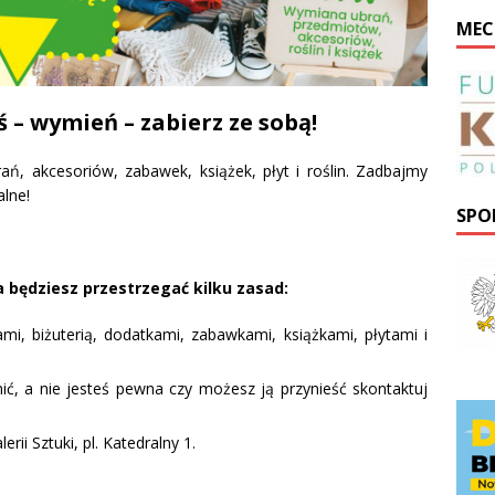
MEC
 – wymień – zabierz ze sobą!
, akcesoriów, zabawek, książek, płyt i roślin. Zadbajmy
alne!
SPO
a będziesz przestrzegać kilku zasad:
i, biżuterią, dodatkami, zabawkami, książkami, płytami i
nić, a nie jesteś pewna czy możesz ją przynieść skontaktuj
rii Sztuki, pl. Katedralny 1.