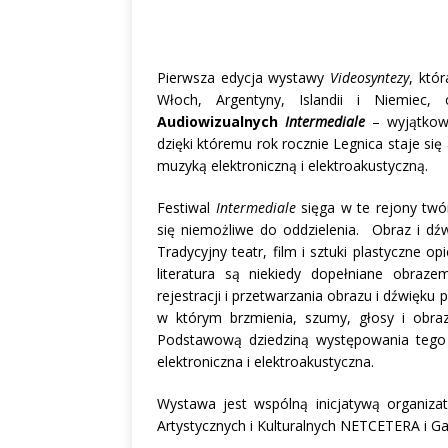
Pierwsza edycja wystawy
Videosyntezy
, któ
Włoch, Argentyny, Islandii i Niemi
Audiowizualnych
Intermediale
– wyjątkowe
dzięki któremu rok rocznie Legnica staje si
muzyką elektroniczną i elektroakustyczną.
Festiwal
Intermediale
sięga w te rejony twórc
się niemożliwe do oddzielenia. Obraz i dźw
Tradycyjny teatr, film i sztuki plastyczne o
literatura są niekiedy dopełniane obraze
rejestracji i przetwarzania obrazu i dźwięk
w którym brzmienia, szumy, głosy i obraz
Podstawową dziedziną występowania tego 
elektroniczna i elektroakustyczna.
Wystawa jest wspólną inicjatywą organiz
Artystycznych i Kulturalnych NETCETERA i Gal