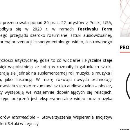
ra prezentowała ponad 80 prac, 22 artystów z Polski, USA,
ec, odbyła się w 2020 r. w ramach
Festiwalu Form
go przeglądu szeroko rozumianej sztuki audiowizualnej,
ę areną prezentacji eksperymentalnego wideo, ilustrowanego
PRO
zości artystycznej, gdzie to co widzialne i słyszalne staje
ięk współistnieją ze sobą w rozmaitych gatunkach sztuki.
pierają się jednak na suplementarnej roli muzyki, a muzyka i
m, jako ilustracją. W miarę rozwoju nowych technologii
u powstała szeroko rozumiana sztuka audiowizualna – obszar,
y występują we wzajemnie dopełniających się relacjach.
typu połączeń jest eksperymentalne wideo oraz muzyka
atorów
Intermediale
– Stowarzyszenia Wspierania Inicjatyw
erii Sztuki w Legnicy.