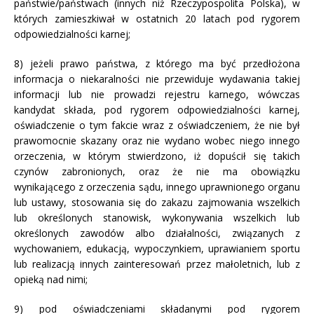
państwie/państwach (innych niż Rzeczypospolita Polska), w
których zamieszkiwał w ostatnich 20 latach pod rygorem
odpowiedzialności karnej;
8) jeżeli prawo państwa, z którego ma być przedłożona
informacja o niekaralności nie przewiduje wydawania takiej
informacji lub nie prowadzi rejestru karnego, wówczas
kandydat składa, pod rygorem odpowiedzialności karnej,
oświadczenie o tym fakcie wraz z oświadczeniem, że nie był
prawomocnie skazany oraz nie wydano wobec niego innego
orzeczenia, w którym stwierdzono, iż dopuścił się takich
czynów zabronionych, oraz że nie ma obowiązku
wynikającego z orzeczenia sądu, innego uprawnionego organu
lub ustawy, stosowania się do zakazu zajmowania wszelkich
lub określonych stanowisk, wykonywania wszelkich lub
określonych zawodów albo działalności, związanych z
wychowaniem, edukacją, wypoczynkiem, uprawianiem sportu
lub realizacją innych zainteresowań przez małoletnich, lub z
opieką nad nimi;
9) pod oświadczeniami składanymi pod rygorem