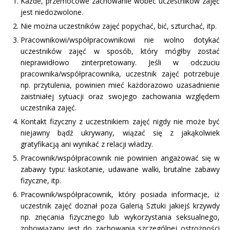
Każde, przemocowe zachowanie wobec uczestników zajęć
jest niedozwolone.
Nie można uczestników zajęć popychać, bić, szturchać, itp.
Pracownikowi/współpracownikowi nie wolno dotykać
uczestników zajęć w sposób, który mógłby zostać
nieprawidłowo zinterpretowany. Jeśli w odczuciu
pracownika/współpracownika, uczestnik zajęć potrzebuje
np. przytulenia, powinien mieć każdorazowo uzasadnienie
zaistniałej sytuacji oraz swojego zachowania względem
uczestnika zajęć.
Kontakt fizyczny z uczestnikiem zajęć nigdy nie może być
niejawny bądź ukrywany, wiązać się z jakąkolwiek
gratyfikacją ani wynikać z relacji władzy.
Pracownik/współpracownik nie powinien angażować się w
zabawy typu: łaskotanie, udawane walki, brutalne zabawy
fizyczne, itp.
Pracownik/współpracownik, który posiada informacje, iż
uczestnik zajęć doznał poza Galerią Sztuki jakiejś krzywdy
np. znęcania fizycznego lub wykorzystania seksualnego,
zobowiązany jest do zachowania szczególnej ostrożności