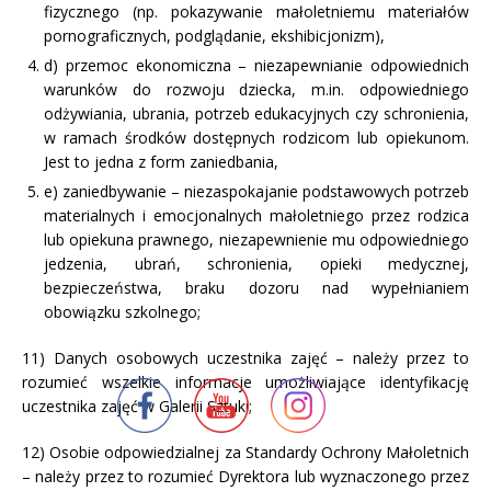
fizycznego (np. pokazywanie małoletniemu materiałów
pornograficznych, podglądanie, ekshibicjonizm),
d) przemoc ekonomiczna – niezapewnianie odpowiednich
warunków do rozwoju dziecka, m.in. odpowiedniego
odżywiania, ubrania, potrzeb edukacyjnych czy schronienia,
w ramach środków dostępnych rodzicom lub opiekunom.
Jest to jedna z form zaniedbania,
e) zaniedbywanie – niezaspokajanie podstawowych potrzeb
materialnych i emocjonalnych małoletniego przez rodzica
lub opiekuna prawnego, niezapewnienie mu odpowiedniego
jedzenia, ubrań, schronienia, opieki medycznej,
bezpieczeństwa, braku dozoru nad wypełnianiem
obowiązku szkolnego;
11) Danych osobowych uczestnika zajęć – należy przez to
rozumieć wszelkie informacje umożliwiające identyfikację
uczestnika zajęć w Galerii Sztuki;
12) Osobie odpowiedzialnej za Standardy Ochrony Małoletnich
– należy przez to rozumieć Dyrektora lub wyznaczonego przez