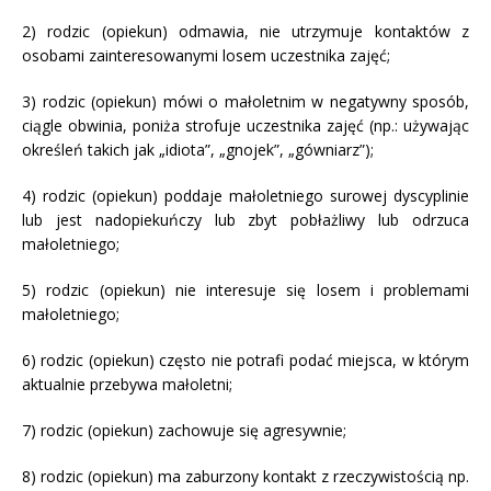
2) rodzic (opiekun) odmawia, nie utrzymuje kontaktów z
osobami zainteresowanymi losem uczestnika zajęć;
3) rodzic (opiekun) mówi o małoletnim w negatywny sposób,
ciągle obwinia, poniża strofuje uczestnika zajęć (np.: używając
określeń takich jak „idiota”, „gnojek”, „gówniarz”);
4) rodzic (opiekun) poddaje małoletniego surowej dyscyplinie
lub jest nadopiekuńczy lub zbyt pobłażliwy lub odrzuca
małoletniego;
5) rodzic (opiekun) nie interesuje się losem i problemami
małoletniego;
6) rodzic (opiekun) często nie potrafi podać miejsca, w którym
aktualnie przebywa małoletni;
7) rodzic (opiekun) zachowuje się agresywnie;
8) rodzic (opiekun) ma zaburzony kontakt z rzeczywistością np.