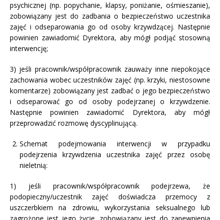
psychicznej (np. popychanie, klapsy, poniżanie, ośmieszanie),
zobowiązany jest do zadbania o bezpieczeństwo uczestnika
zajęć i odseparowania go od osoby krzywdzącej. Następnie
powinien zawiadomić Dyrektora, aby mógł podjąć stosowną
interwencję;
3) jeśli pracownik/współpracownik zauważy inne niepokojące
zachowania wobec uczestników zajęć (np. krzyki, niestosowne
komentarze) zobowiązany jest zadbać o jego bezpieczeństwo
i odseparować go od osoby podejrzanej o krzywdzenie.
Następnie powinien zawiadomić Dyrektora, aby mógł
przeprowadzić rozmowę dyscyplinującą.
Schemat podejmowania interwencji w przypadku
podejrzenia krzywdzenia uczestnika zajęć przez osobę
nieletnią:
1) jeśli pracownik/współpracownik podejrzewa, że
podopieczny/uczestnik zajęć doświadcza przemocy z
uszczerbkiem na zdrowiu, wykorzystania seksualnego lub
zagrożone jest jego życie, zobowiązany jest do zapewnienia