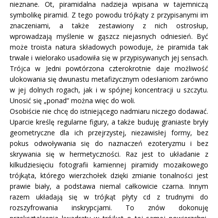
nieznane. Ot, piramidalna nadzieja wpisana w tajemniczą
symbolikę piramid. Z tego powodu trójkąty z przypisanymi im
znaczeniami, a także zestawiony z nich ostrosłup,
wprowadzają myślenie w gąszcz niejasnych odniesień. Być
może troista natura składowych powoduje, że piramida tak
trwale i wielorako usadowiła się w przypisywanych jej sensach.
Trójca w Jedni powtórzona czterokrotnie daje możliwość
ulokowania się dwunastu metafizycznym odesłaniom zarówno
w jej dolnych rogach, jak i w spójnej koncentracji u szczytu.
Unosić się „ponad” można więc do woli.
Osobiście nie chcę do istniejącego nadmiaru niczego dodawać.
Uparcie kreślę regularne figury, a także buduję graniaste bryły
geometryczne dla ich przejrzystej, niezawisłej formy, bez
pokus odwoływania się do naznaczeń ezoteryzmu i bez
skrywania się w hermetyczności. Raz jest to układanie z
kilkudziesięciu fotografii kamiennej piramidy mozaikowego
trójkąta, którego wierzchołek dzięki zmianie tonalności jest
prawie biały, a podstawa niemal całkowicie czarna. Innym
razem układają się w trójkąt płyty cd z trudnymi do
rozszyfrowania inskrypcjami. To znów dokonuję