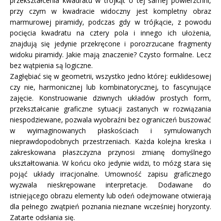
przekształcenia kwadratu w trójkąt o tej samej powierzchni,
przy czym w kwadracie widoczny jest kompletny obraz
marmurowej piramidy, podczas gdy w trójkącie, z powodu
pocięcia kwadratu na cztery pola i innego ich ułożenia,
znajdują się jedynie przekręcone i porozrzucane fragmenty
widoku piramidy. Jakie mają znaczenie? Czysto formalne. Lecz
bez wątpienia są logiczne.
Zagłębiać się w geometrii, wszystko jedno której: euklidesowej
czy nie, harmonicznej lub kombinatorycznej, to fascynujące
zajęcie. Konstruowanie dziwnych układów prostych form,
przekształcanie graficzne sytuacji zastanych w rozwiązania
niespodziewane, pozwala wyobraźni bez ograniczeń buszować
w wyimaginowanych płaskościach i symulowanych
nieprawdopodobnych przestrzeniach. Każda kolejna kreska i
zakreskowana płaszczyzna przynosi zmianę domyślnego
ukształtowania. W końcu oko jedynie widzi, to mózg stara się
pojąć układy irracjonalne. Umowność zapisu graficznego
wyzwala nieskrępowane interpretacje. Dodawane do
istniejącego obrazu elementy lub odeń odejmowane otwierają
dla pełnego zwątpień poznania nieznane wcześniej horyzonty.
Zatarte odsłania się.