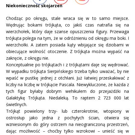
Niekonieczność skojarzeń
Chodząc po okręgu, stale wraca się w to samo miejsce.
Wędrując bokami trójkąta, co jakiś czas natrafia się na
wierzchołek, który daje szanse opuszczenia figury. Przewaga
trójkąta polega na tym, że w odróżnieniu od okręgu ma boki. I
wierzchołki. A zatem posiada kąty wbijające się dziobami w
obiecujące wolność otoczenie. Z trójkąta można wypaść na
zakręcie, z okręgu nie.
Konceptualnie po trójkątach i z trójkątami daje się wędrować.
W wypadku trójkąta Sierpińskiego trzeba tylko uważać, by nie
wpaść w pustkę jednej z otchłani. Już łatwiej przeskakiwać z
liczby na liczbę w trójkącie Pascala. Niewykluczone, że każda z
tych figur byłaby dobrym wehikułem do przejażdżki na
Galaktykę Trójkąta. Niedaleką. To raptem 2 723 000 lat
świetlnych.
Trójkąt powielony trzy- lub czterokrotnie, wtopiony w
ostrosłup jako jedna z pochyłych ścian, otwiera się
wzniesionym do góry ostrzem na nieograniczoną przestrzeń,
dając możliwość – choćby tylko wzrokowi – unieść się w