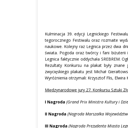
Kulminacja 39. edycji Legnickiego Festiw
tegorocznego Festiwalu oraz rozmaite wyda
naukowe. Kolejny raz Legnica przez dwa dni
świata. Pogoda oraz twórcy i fani biżuter
Legnica faktycznie oddychała SREBREM. Og
Rezultaty Konkursu na plakat były znane 
zwycięskiego plakatu jest Michał Gierałtow
Wyróżnienia otrzymali: Krzysztof Flis, Elwir
Międzynarodowe jury 27. Konkursu Sztuki Zł
I Nagroda
(Grand Prix Ministra Kultury i Dz
II Nagroda
(Nagroda Marszałka Województwa
III Nagroda
(Nagroda Prezydenta Miasta Leg