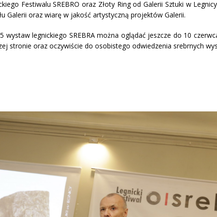
ckiego Festiwalu SREBRO oraz Złoty Ring od Galerii Sztuki w Legnicy
łu Galerii oraz wiarę w jakość artystyczną projektów Galerii.
 25 wystaw legnickiego SREBRA można oglądać jeszcze do 10 czerwca
szej stronie oraz oczywiście do osobistego odwiedzenia srebrnych wy