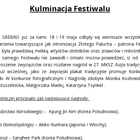
Kulminacja Festiwalu
alu SREBRO już za nami. 18 i 19 maja odbyły się wernisaże wszy
rzenia towarzyszące jak intronizacja Złotego Palucha – patrona Fe
 była prawdziwą mekką artystów-złotników oraz znawców i miłośnikó
ii i samego Festiwalu nie zawiedli i śmiało można powiedzieć, iż
łoszenie zwycięzców oraz rozdanie nagród w 27. MKSZ
Iluzja
tradyc
już wcześniej, jako że zwycięski plakat tradycyjnie promuje Konk
ski. W konkursie fotograficznym I Nagrodę zdobyła Monika Kozłowska,
a Kruszelnicka, Małgorzata Madej, Katarzyna Tsynkel .
otniczej przyznało zaś następujące nagrody:
iedzictwa Narodowego)
– Kyung Jin Kim (Korea Południowa);
 Dolnośląskiego)
– Akiko Kurihara (Japonia / Włochy);
nicy)
– Sanghee Park (Korea Południowa);