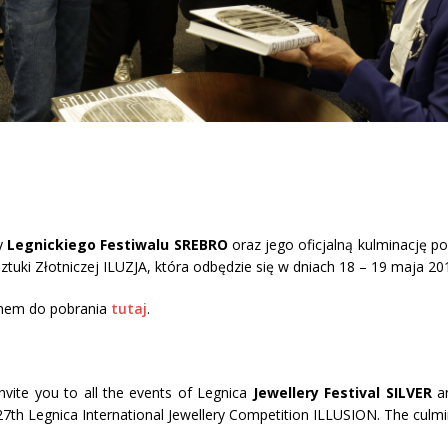
zy
Legnickiego Festiwalu SREBRO
oraz jego oficjalną kulminację 
ki Złotniczej ILUZJA, która odbędzie się w dniach 18 – 19 maja 201
mem do pobrania
tutaj
.
invite you to all the events of Legnica
Jewellery Festival SILVER
an
7th Legnica International Jewellery Competition ILLUSION. The culmi