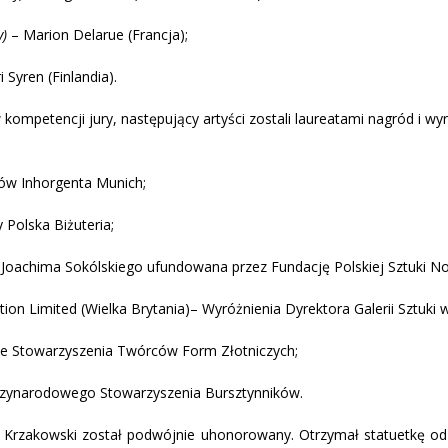
y)
– Marion Delarue (Francja);
 Syren (Finlandia).
mpetencji jury, następujący artyści zostali laureatami nagród i wyr
ów Inhorgenta Munich;
 Polska Biżuteria;
a Joachima Sokólskiego ufundowana przez Fundację Polskiej Sztuki N
on Limited (Wielka Brytania)– Wyróżnienia Dyrektora Galerii Sztuki w
enie Stowarzyszenia Twórców Form Złotniczych;
iędzynarodowego Stowarzyszenia Bursztynników.
 Krzakowski został podwójnie uhonorowany. Otrzymał statuetkę o