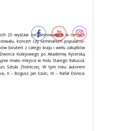
stkich 25 wystaw zorganizowanych w ramach
stiwalu, koncert czy seminarium popularno-
w biżuterii z całego kraju i wielu zakątków
 od Dworca Kolejowego po Akademię Rycerską
yjnie miało miejsce w Holu Starego Ratusza.
urs Sztuki Złotniczej. W tym roku autorem
 II – Bogusz Jan Szulc, III – Rafał Donica.