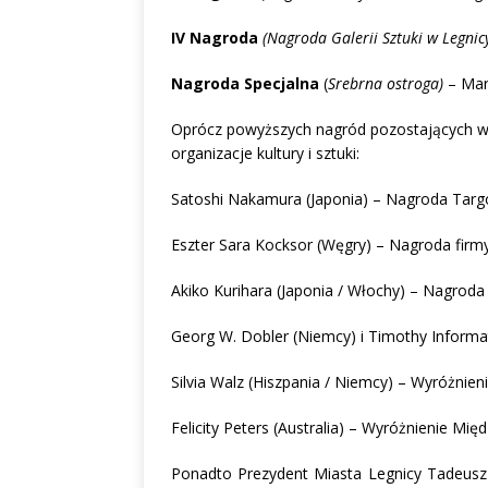
IV Nagroda
(Nagroda Galerii Sztuki w Legnic
Nagroda Specjalna
(
Srebrna ostroga)
– Mari
Oprócz powyższych nagród pozostających w ko
organizacje kultury i sztuki:
Satoshi Nakamura (Japonia) – Nagroda Targ
Eszter Sara Kocksor (Węgry) – Nagroda firmy
Akiko Kurihara (Japonia / Włochy) – Nagrod
Georg W. Dobler (Niemcy) i Timothy Informati
Silvia Walz (Hiszpania / Niemcy) – Wyróżni
Felicity Peters (Australia) – Wyróżnienie M
Ponadto Prezydent Miasta Legnicy Tadeusz