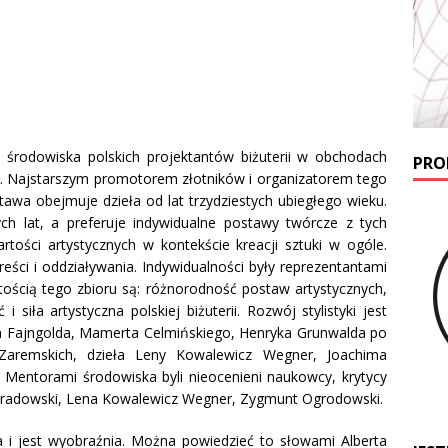
m środowiska polskich projektantów biżuterii w obchodach
PRO
ści. Najstarszym promotorem złotników i organizatorem tego
stawa obejmuje dzieła od lat trzydziestych ubiegłego wieku.
tych lat, a preferuje indywidualne postawy twórcze z tych
ości artystycznych w kontekście kreacji sztuki w ogóle.
eści i oddziaływania. Indywidualności były reprezentantami
artością tego zbioru są: różnorodność postaw artystycznych,
iła artystyczna polskiej biżuterii. Rozwój stylistyki jest
efa Fajngolda, Mamerta Celmińskiego, Henryka Grunwalda po
 Zaremskich, dzieła Leny Kowalewicz Wegner, Joachima
. Mentorami środowiska byli nieocenieni naukowcy, krytycy
hał Gradowski, Lena Kowalewicz Wegner, Zygmunt Ogrodowski.
a i jest wyobraźnia. Można powiedzieć to słowami Alberta