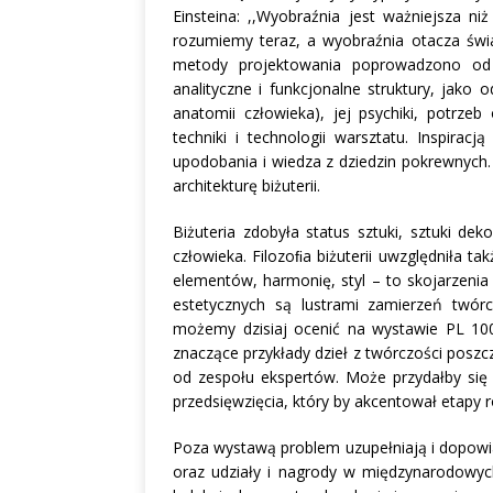
Einsteina: ,,Wyobraźnia jest ważniejsza n
rozumiemy teraz, a wyobraźnia otacza świ
metody projektowania poprowadzono od p
analityczne i funkcjonalne struktury, jako o
anatomii człowieka), jej psychiki, potrze
techniki i technologii warsztatu. Inspirac
upodobania i wiedza z dziedzin pokrewnych.
architekturę biżuterii.
Biżuteria zdobyła status sztuki, sztuki dek
człowieka. Filozoﬁa biżuterii uwzględniła t
elementów, harmonię, styl – to skojarzenia
estetycznych są lustrami zamierzeń twórc
możemy dzisiaj ocenić na wystawie PL 100 
znaczące przykłady dzieł z twórczości posz
od zespołu ekspertów. Może przydałby się 
przedsięwzięcia, który by akcentował etapy
Poza wystawą problem uzupełniają i dopowia
oraz udziały i nagrody w międzynarodowyc