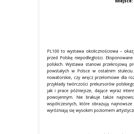
Miejsce
PL100 to wystawa okolicznościowa – okazję
przed Polskę niepodległości. Eksponowane j
polskich. Wystawa stanowi przekrojową pre
powstałych w Polsce w ostatnim stuleciu.
nowatorskie, czy wręcz przełomowe dla rozw
przykłady twórczości prekursorów polskieg
jak i prace późniejsze, dające wyraz inte
powojennym. Nie brakuje także najnowszy
współczesnych, które obrazują najnowsze 
wyróżniają się wysokim poziomem artystycz