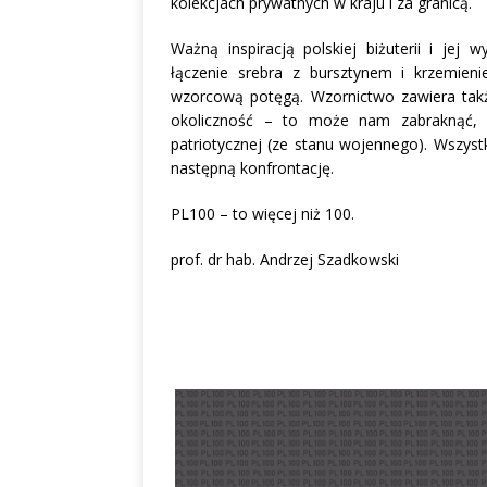
kolekcjach prywatnych w kraju i za granicą.
Ważną inspiracją polskiej biżuterii i jej
łączenie srebra z bursztynem i krzemien
wzorcową potęgą. Wzornictwo zawiera także
okoliczność – to może nam zabraknąć, na
patriotycznej (ze stanu wojennego). Wszyst
następną konfrontację.
PL100 – to więcej niż 100.
prof. dr hab. Andrzej Szadkowski