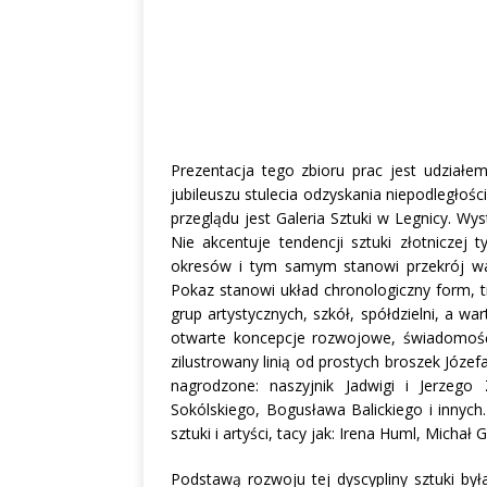
Prezentacja tego zbioru prac jest udziałe
jubileuszu stulecia odzyskania niepodległo
przeglądu jest Galeria Sztuki w Legnicy. Wy
Nie akcentuje tendencji sztuki złotniczej 
okresów i tym samym stanowi przekrój wart
Pokaz stanowi układ chronologiczny form, tr
grup artystycznych, szkół, spółdzielni, a w
otwarte koncepcje rozwojowe, świadomość i s
zilustrowany linią od prostych broszek Józ
nagrodzone: naszyjnik Jadwigi i Jerzego
Sokólskiego, Bogusława Balickiego i innych
sztuki i artyści, tacy jak: Irena Huml, Mic
Podstawą rozwoju tej dyscypliny sztuki był