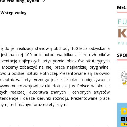
:
Galeria Ring, Rynek 12
MEC
Wstęp wolny
 do jej realizacji stanowią obchody 100-lecia odzyskania
est na niej 100 prac autorstwa kilkudziesięciu złotnik
ó
w
SPO
zentację najlepszych artystycznie obiektów biżuteryjnych
 Możemy zobaczyć na niej prace najbardziej oryginalne,
oju polskiej sztuki złotniczej. Prezentowane są zar
ó
wno
o złotnictwa artystycznego jeszcze z okresu międzywojnia
nsywnemu rozwojowi sztuki złotniczej w Polsce w okresie
ch realizacji autorstwa znanych i cenionych artystów
tendencje i dalsze kierunki rozwoju. Prezentowane prace
nym, technicznym oraz estetycznym.