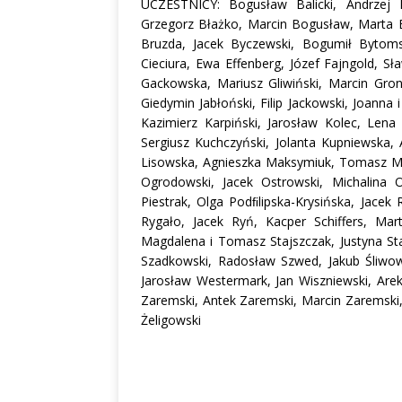
UCZESTNICY: Bogusław Balicki, Andrzej B
Grzegorz Błażko, Marcin Bogusław, Marta B
Bruzda, Jacek Byczewski, Bogumił Bytoms
Cieciura, Ewa Effenberg, Józef Fajngold, S
Gackowska, Mariusz Gliwiński, Marcin Gro
Giedymin Jabłoński, Filip Jackowski, Joanna
Kazimierz Karpiński, Jarosław Kolec, Len
Sergiusz Kuchczyński, Jolanta Kupniewska, 
Lisowska, Agnieszka Maksymiuk, Tomasz Ma
Ogrodowski, Jacek Ostrowski, Michalina 
Piestrak, Olga Podﬁlipska-Krysińska, Jacek
Rygało, Jacek Ryń, Kacper Schiffers, Mar
Magdalena i Tomasz Stajszczak, Justyna St
Szadkowski, Radosław Szwed, Jakub Śliwow
Jarosław Westermark, Jan Wiszniewski, Are
Zaremski, Antek Zaremski, Marcin Zaremski,
Żeligowski