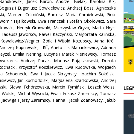
andkowski, Jacek Baron, Andrzej Bielak, Karolina Bik,
ogusz i Eugeniusz Gowkielewicz, Andrzej Boss, Agnieszka
ki, Mamert Celmiński, Bartosz Maria Chmielewski, Piotr
ławomir Fijałkowski, Ewa Franczak i Stefan Okołowicz, Sara
nkowski, Henryk Grunwald, Mieczysław Gryza, Marta Hryc,
 i Tadeusz Jaworscy, Paweł Kaczyński, Małgorzata Kalińska,
a Kowalewicz-Wegner, Zoﬁa i Witold Kozubscy, Anna Król,
Andrzej Kupniewski, LIS², Aneta Lis-Marcinkiewicz, Adriana
yzel, Emilia Nehring, Lucyna i Marek Nieniewscy, Tomasz
Owczarek, Andrzej Pacak, Mariusz Pajączkowski, Dorota
 Rochacki, Krzysztof Roszkiewicz, Ewa Rudowska, Wojciech
ta Schoeneck, Ewa i Jacek Skrzyńscy, Joachim Sokólski,
asiewicz, Jan Suchodolski, Magdalena Szadkowska, Andrzej
ski, Sława Tchórzewska, Marcin Tymiński, Leszek Weiss,
LEG
k Wolski, Michał Wysocki, Ewa i Łukasz Zaremscy, Tomasz
 Jadwiga i Jerzy Zaremscy, Hanna i Jacek Zdanowscy, Jakub