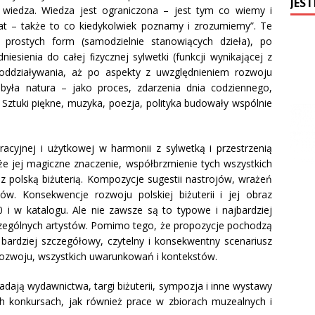
JEST
iż wiedza. Wiedza jest ograniczona – jest tym co wiemy i
at – także to co kiedykolwiek poznamy i zrozumiemy”. Te
rostych form (samodzielnie stanowiących dzieła), po
dniesienia do całej ﬁzycznej sylwetki (funkcji wynikającej z
b oddziaływania, aż po aspekty z uwzględnieniem rozwoju
ją była natura – jako proces, zdarzenia dnia codziennego,
 Sztuki piękne, muzyka, poezja, polityka budowały wspólnie
oracyjnej i użytkowej w harmonii z sylwetką i przestrzenią
akże jej magiczne znaczenie, współbrzmienie tych wszystkich
 z polską biżuterią. Kompozycje sugestii nastrojów, wrażeń
ów. Konsekwencje rozwoju polskiej biżuterii i jej obraz
i w katalogu. Ale nie zawsze są to typowe i najbardziej
czególnych artystów. Pomimo tego, że propozycje pochodzą
bardziej szczegółowy, czytelny i konsekwentny scenariusz
 rozwoju, wszystkich uwarunkowań i kontekstów.
dają wydawnictwa, targi biżuterii, sympozja i inne wystawy
h konkursach, jak również prace w zbiorach muzealnych i