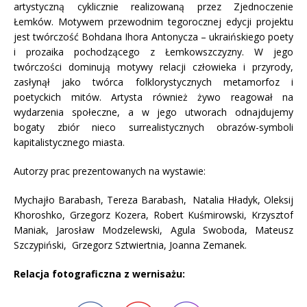
artystyczną cyklicznie realizowaną przez Zjednoczenie
Łemków. Motywem przewodnim tegorocznej edycji projektu
jest twórczość Bohdana Ihora Antonycza – ukraińskiego poety
i prozaika pochodzącego z Łemkowszczyzny. W jego
twórczości dominują motywy relacji człowieka i przyrody,
zasłynął jako twórca folklorystycznych metamorfoz i
poetyckich mitów. Artysta również żywo reagował na
wydarzenia społeczne, a w jego utworach odnajdujemy
bogaty zbiór nieco surrealistycznych obrazów-symboli
kapitalistycznego miasta.
Autorzy prac prezentowanych na wystawie:
Mychajło Barabash, Tereza Barabash, Natalia Hładyk, Oleksij
Khoroshko, Grzegorz Kozera, Robert Kuśmirowski, Krzysztof
Maniak, Jarosław Modzelewski, Agula Swoboda, Mateusz
Szczypiński, Grzegorz Sztwiertnia, Joanna Zemanek.
Relacja fotograficzna z wernisażu: