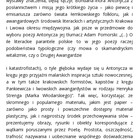
wystawy znaczenia, będą łączyć Bohdana-Ihora Antonycza z
posłannictwem i misją jego krótkiego życia – jako piewcę i
emisariusza zarówno świata łemkowskiego folkloru, jak i
awangardowych środowisk literackich i artystycznych Krakowa
i Lwowa okresu międzywojnia. Jak pisze w przedmowie do
wyboru poezji Antonycza jej tłumacz Adam Pomorski: „(…) O
ile literackie parantele polskie to w jego poezji raczej
podobieństwa typologiczne (czy mowa o skamandryckim
witalizmie, czy o Drugiej Awangardzie
i katastrofistach), o tyle głęboka wydaje się u Antonycza w
kręgu jego przyjaźni malarskich inspiracja sztuki nowoczesnej,
a w tym także krakowskich formistów, kapistów z kręgu
Pankiewicza i lwowskich awangardystów w rodzaju Henryka
Strenga (Marka Włodarskiego)”. Tak więc, korzystając ze
skromnego i popularnego materiału, jakim jest papier –
zarówno jako prosty i powszechnie dostępny materiał
plastyczny, jak i najprostszy środek przechowywania słów –
prezentujemy obrazy, rysunki i obiekty korespondujące z
wątkami poruszanymi przez Poetę. Prostota, oszczędność,
trafność nazywania i uobecnianie wspólnego doświadczenia