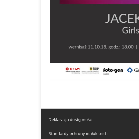
Deklaracja dostępności
Standardy ochrony małoletnich