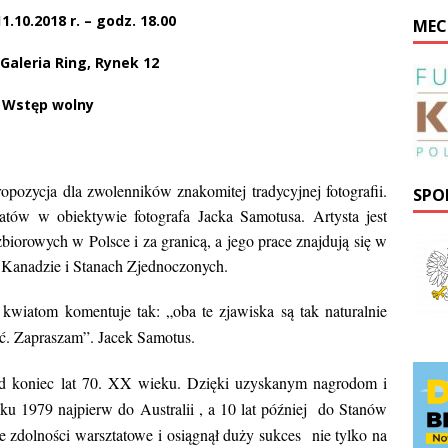
1.10.2018 r. – godz. 18.00
MEC
 Galeria Ring, Rynek 12
Wstęp wolny
pozycja dla zwolenników znakomitej tradycyjnej fotografii.
SPO
wiatów w obiektywie fotografa Jacka Samotusa.
Artysta jest
iorowych w Polsce i za granicą, a jego prace znajdują się w
 Kanadzie i Stanach Zjednoczonych.
wiatom komentuje tak: „oba te zjawiska są tak naturalnie
zyć. Zapraszam”. Jacek Samotus.
od koniec lat 70. XX wieku. Dzięki uzyskanym nagrodom i
 1979 najpierw do Australii , a 10 lat później do Stanów
 zdolności warsztatowe i osiągnął duży sukces nie tylko na