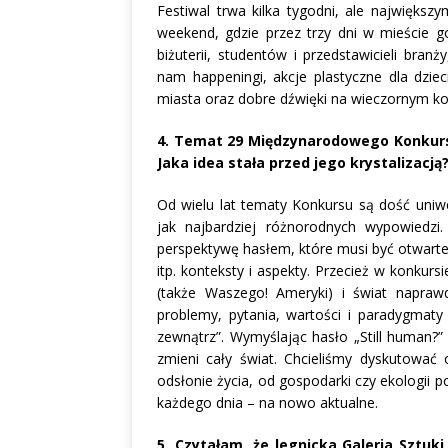
Festiwal trwa kilka tygodni, ale najwięks
weekend, gdzie przez trzy dni w mieście 
biżuterii, studentów i przedstawicieli bran
nam happeningi, akcje plastyczne dla dzie
miasta oraz dobre dźwięki na wieczornym ko
4. Temat 29 Międzynarodowego Konkursu 
Jaka idea stała przed jego krystalizacją
Od wielu lat tematy Konkursu są dość uniw
jak najbardziej różnorodnych wypowiedzi
perspektywę hasłem, które musi być otwar
itp. konteksty i aspekty. Przecież w konkurs
(także Waszego! Ameryki) i świat napra
problemy, pytania, wartości i paradygmaty
zewnątrz”. Wymyślając hasło „Still human?”
zmieni cały świat. Chcieliśmy dyskutować 
odsłonie życia, od gospodarki czy ekologii po
każdego dnia – na nowo aktualne.
5. Czytałam, że legnicka Galeria Sztuki