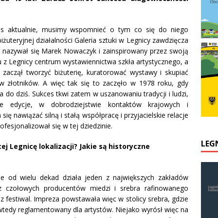
 aktualnie, musimy wspomnieć o tym co się do niego
biżuteryjnej działalności Galeria sztuki w Legnicy zawdzięcza
 nazywał się Marek Nowaczyk i zainspirowany przez swoją
u z Legnicy centrum wystawiennictwa szkła artystycznego, a
 zaczął tworzyć biżuterię, kuratorować wystawy i skupiać
w złotników. A więc tak się to zaczęło w 1978 roku, gdy
 do dziś. Sukces tkwi zatem w uszanowaniu tradycji i ludzi,
ze edycje, w dobrodziejstwie kontaktów krajowych i
ę nawiązać silną i stałą współpracę i przyjacielskie relacje
ofesjonalizował się w tej dziedzinie.
LEG
j Legnicę lokalizacji? Jakie są historyczne
ie od wielu dekad działa jeden z największych zakładów
 czołowych producentów miedzi i srebra rafinowanego
sz festiwal. Impreza powstawała więc w stolicy srebra, gdzie
 wtedy reglamentowany dla artystów. Niejako wyrósł więc na