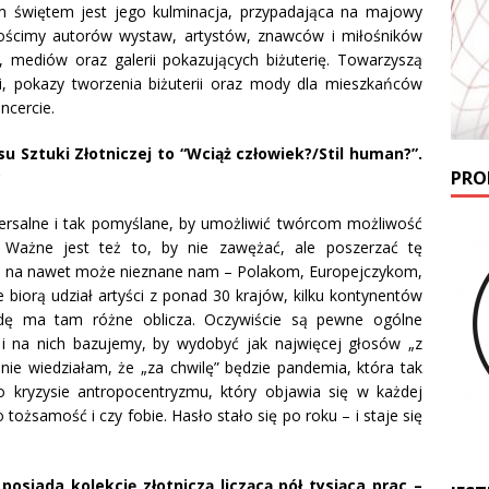
zym świętem jest jego kulminacja, przypadająca na majowy
gościmy autorów wystaw, artystów, znawców i miłośników
ży, mediów oraz galerii pokazujących biżuterię. Towarzyszą
ci, pokazy tworzenia biżuterii oraz mody dla mieszkańców
ncercie.
Sztuki Złotniczej to “Wciąż człowiek?/Stil human?”.
PRO
?
ersalne i tak pomyślane, by umożliwić twórcom możliwość
. Ważne jest też to, by nie zawężać, ale poszerzać tę
te na nawet może nieznane nam – Polakom, Europejczykom,
ie biorą udział artyści z ponad 30 krajów, kilku kontynentów
wdę ma tam różne oblicza. Oczywiście są pewne ogólne
 i na nich bazujemy, by wydobyć jak najwięcej głosów „z
 nie wiedziałam, że „za chwilę” będzie pandemia, która tak
o kryzysie antropocentryzmu, który objawia się w każdej
 tożsamość i czy fobie. Hasło stało się po roku – i staje się
 posiada kolekcję złotniczą liczącą pół tysiąca prac –