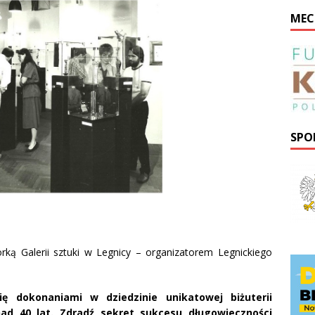
MEC
SPO
ką Galerii sztuki w Legnicy – organizatorem Legnickiego
ię dokonaniami w dziedzinie unikatowej biżuterii
ad 40 lat. Zdradź sekret sukcesu długowieczności