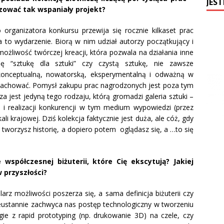
JEST
izować tak wspaniały projekt?
 organizatora konkursu przewija się rocznie kilkaset prac
a to wydarzenie. Biorą w nim udział autorzy początkujący i
 możliwość twórczej kreacji, która pozwala na działania inne
ę “sztukę dla sztuki” czy czystą sztukę, nie zawsze
o konceptualną, nowatorską, eksperymentalną i odważną w
zachować. Pomysł zakupu prac nagrodzonych jest poza tym
 jest jedyną tego rodzaju, którą gromadzi galeria sztuki –
k i realizacji konkurencji w tym medium wypowiedzi (przez
ali krajowej. Dziś kolekcja faktycznie jest duża, ale cóż, gdy
tworzysz historię, a dopiero potem oglądasz się, a …to się
współczesnej biżuterii, które Cię ekscytują? Jakiej
 przyszłości?
z możliwości poszerza się, a sama definicja biżuterii czy
Nieustannie zachwyca nas postęp technologiczny w tworzeniu
ie z rapid prototyping (np. drukowanie 3D) na czele, czy