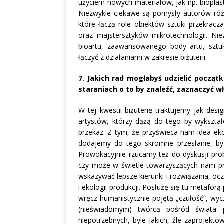
użyciem nowych materiałów, jak np. bioplas
Niezwykle ciekawe są pomysły autorów różn
które łączą role obiektów sztuki przekrac
oraz majstersztyków mikrotechnologii. Nie
bioartu, zaawansowanego body artu, sztu
łączyć z działaniami w zakresie biżuterii.
7. Jakich rad mogłabyś udzielić począ
staraniach o to by znaleźć, zaznaczyć w
W tej kwestii biżuterię traktujemy jak des
artystów, którzy dążą do tego by wykształc
przekaz. Z tym, że przyświeca nam idea eko
dodajemy do tego skromne przesłanie, by 
Prowokacyjnie rzucamy też do dyskusji prob
czy może w świetle towarzyszących nam pr
wskazywać lepsze kierunki i rozwiązania, oc
i ekologii produkcji. Posłużę się tu metaforą
wręcz humanistycznie pojętą „czułość”, wyc
(nieświadomym) twórcą pośród świata peł
niepotrzebnych, byle jakich, źle zaprojek