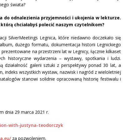
rzeciego świata?
 do odnalezienia przyjemności i ukojenia w lekturze.
, którą chciałabyś polecić naszym czytelnikom?
acji SilverMeetings Legnica, które niedawno doczekało się
 album, dużego formatu, dokumentacja historii Legnickiego
rezentowane na przestrzeni lat w Legnicy, łącznie kilkaset
ch historyczne wydarzenia – wystawy, spotkania i ludzi.
ą działalność galerii sztuki z perspektywy ponad 30 lat, a
 indeks wszystkich wystaw, nazwisk i nagród z wieloletniej
 katalogów stanowi solidnie opracowaną historię festiwalu i
rum dnia 29 marca 2021 r.
tion-with-justyna-teodorczyk
ca.eu/
za pozwoleniem.