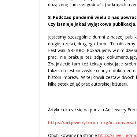
dużą cenę (ludzkiej godności) w krajach t
8. Podczas pandemii wielu z nas powraca
Czy istnieje jakaś wyjątkowa publikacja
Jesteśmy szczególnie dumni z naszej publik
drugiej części, drugiego tomu. To obszerny
Festiwalu SREBRO. Pokazujemy w nim dzieła p
prac, nie brakuje też zdjęć dokumentujący
Znajdziecie tam też teksty opisujące srebrn
także, co jest niezwykle cennym dokumentem,
historii imprezy. W tej chwili zestaw dwóch
kilka setek zdjęć prac autorskiej biżuterii.
Artykuł ukazał się na portalu Art Jewelry Fo
https://artjewelryforum.org/in-conversa
Opublikowany na stronie
http://silver.legni