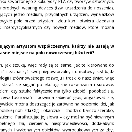
tiku stworzonego z kukurydzy PLA czy tworzyw sztucznych.
orodnych wearing devices (tzw. urządzenia do noszenia),
zających jedno medium, przydatnych urządzeń, wynalazków
zwykłe pole przed artystami złotnikami otwiera dziedzina
k interdyscyplinarnych czy nowych mediów, które można
tkującym artystom współczesnym, którzy nie ustają w
łasne miejsce na polu nowoczesnej biżuterii?
ign, jak sztukę, więc rady są te same, jak te kierowane do
ić i zaznaczyć swój niepowtarzalny i unikatowy styl bądź
logii i zrównoważnego rozwoju i troski o nasz świat, więc
starać się sięgać po ekologiczne rozwiązania i surowce.
lem, czy sztuka faktycznie ma tylko zdobić i podobać się,
zewartościowań – powinna zabierać głos, angażować się,
zywiście można dostrzegać je zarówno na poziomie idei, jak
 polskiej noblistki Olgi Tokarczuk – chodzi o bardzo szeroko,
zulenie. Parafrazując jej słowa – czy można być niewinnym
nego zła, cierpienia, niesprawiedliwości, dodałabym:
towanych i wykonanych obiektów, wyprodukowanych za zbyt