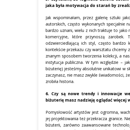
jaka była motywacja do starań by zreal
Jak wspominałam, przez galerię sztuki jako
autorskich, często wykonanych specjalnie n
bardzo uznani, wielu z nich traktuje to jako
komercyjne, które przynoszą zarobek. T
odzwierciedlającą ich styl, często bardz
kontekście przekazu czy warsztatu chcemy 
znanym sposobem tworzenia kolekcji, a nasza
instytucja publiczna. W tym względzie – ja
biżuterię) jesteśmy absolutnie unikatowi w sk
zaczynasz, nie masz zwykle świadomości, że 
zrobiła historia.
6. Czy są nowe trendy i innowacje we 
biżuterię masz nadzieję oglądać więcej w
Pomysłowość artystów jest ogromna, wachlar
jej projektowania też przekracza granice. 
biżuterii, zarówno zaawansowane technolog