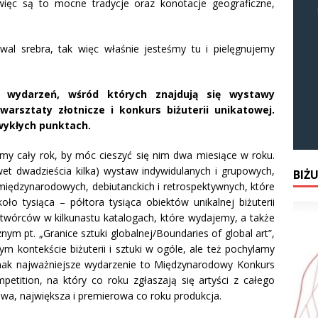
 więc są to mocne tradycje oraz konotacje geograficzne,
wal srebra, tak więc właśnie jesteśmy tu i pielęgnujemy
a wydarzeń, wśród których znajdują się wystawy
warsztaty złotnicze i konkurs biżuterii unikatowej.
zwykłych punktach.
y cały rok, by móc cieszyć się nim dwa miesiące w roku.
et dwadzieścia kilka) wystaw indywidulanych i grupowych,
BIŻ
 międzynarodowych, debiutanckich i retrospektywnych, które
ło tysiąca – półtora tysiąca obiektów unikalnej biżuterii
twórców w kilkunastu katalogach, które wydajemy, a także
m pt. „Granice sztuki globalnej/Boundaries of global art”,
 kontekście biżuterii i sztuki w ogóle, ale też pochylamy
dnak najważniejsze wydarzenie to Międzynarodowy Konkurs
ompetition, na który co roku zgłaszają się artyści z całego
iżowa, największa i premierowa co roku produkcja.