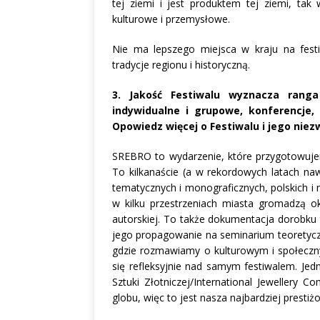
tej ziemi i jest produktem tej ziemi, tak
kulturowe i przemysłowe.
Nie ma lepszego miejsca w kraju na festi
tradycje regionu i historyczną.
3. Jakość Festiwalu wyznacza rang
indywidualne i grupowe, konferencje, 
Opowiedz więcej o Festiwalu i jego nie
SREBRO to wydarzenie, które przygotowujem
To kilkanaście (a w rekordowych latach naw
tematycznych i monograficznych, polskich i
w kilku przestrzeniach miasta gromadzą oko
autorskiej. To także dokumentacja dorobku 
jego propagowanie na seminarium teoretyczny
gdzie rozmawiamy o kulturowym i społecznym
się refleksyjnie nad samym festiwalem. Je
Sztuki Złotniczej/International Jewellery C
globu, więc to jest nasza najbardziej prest