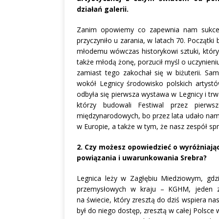
działań galerii.
Zanim opowiemy co zapewnia nam sukces
przyczyniło u zarania, w latach 70. Początki 
młodemu wówczas historykowi sztuki, który
także młodą żonę, porzucił myśl o uczynieni
zamiast tego zakochał się w biżuterii. Sam
wokół Legnicy środowisko polskich artystó
odbyła się pierwsza wystawa w Legnicy i trwa
którzy budowali Festiwal przez pierws
międzynarodowych, bo przez lata udało nam si
w Europie, a także w tym, że nasz zespół spr
2. Czy możesz opowiedzieć o wyróżniające
powiązania i uwarunkowania Srebra?
Legnica leży w Zagłębiu Miedziowym, gdz
przemysłowych w kraju – KGHM, jeden z
na świecie, który zresztą do dziś wspiera na
był do niego dostęp, zresztą w całej Polsce