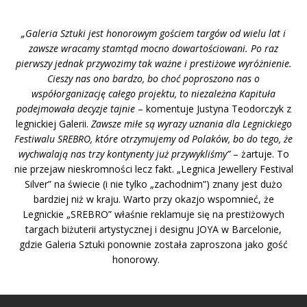
„Galeria Sztuki jest honorowym gościem targów od wielu lat i
zawsze wracamy stamtąd mocno dowartościowani. Po raz
pierwszy jednak przywozimy tak ważne i prestiżowe wyróżnienie.
Cieszy nas ono bardzo, bo choć poproszono nas o
współorganizację całego projektu, to niezależna Kapituła
podejmowała decyzje tajnie
– komentuje Justyna Teodorczyk z
legnickiej Galerii.
Zawsze miłe są wyrazy uznania dla Legnickiego
Festiwalu SREBRO, które otrzymujemy od Polaków, bo do tego, że
wychwalają nas trzy kontynenty już przywykliśmy”
– żartuje. To
nie przejaw nieskromności lecz fakt. „Legnica Jewellery Festival
Silver” na świecie (i nie tylko „zachodnim”) znany jest dużo
bardziej niż w kraju. Warto przy okazjo wspomnieć, że
Legnickie „SREBRO” właśnie reklamuje się na prestiżowych
targach biżuterii artystycznej i designu JOYA w Barcelonie,
gdzie Galeria Sztuki ponownie została zaproszona jako gość
honorowy.