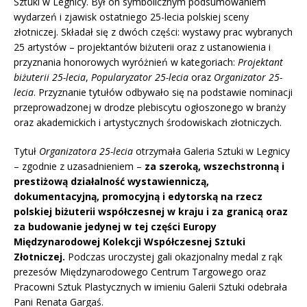
Sztuki w Legnicy. Był on symbolicznym podsumowaniem
wydarzeń i zjawisk ostatniego 25-lecia polskiej sceny
złotniczej. Składał się z dwóch części: wystawy prac wybranych
25 artystów – projektantów biżuterii oraz z ustanowienia i
przyznania honorowych wyróżnień w kategoriach:
Projektant
biżuterii 25-lecia
,
Popularyzator 25-lecia
oraz
Organizator 25-
lecia
. Przyznanie tytułów odbywało się na podstawie nominacji
przeprowadzonej w drodze plebiscytu ogłoszonego w branży
oraz akademickich i artystycznych środowiskach złotniczych.
Tytuł
Organizatora 25-lecia
otrzymała Galeria Sztuki w Legnicy
– zgodnie z uzasadnieniem –
za szeroką, wszechstronną i
prestiżową działalność wystawienniczą,
dokumentacyjną, promocyjną i edytorską na rzecz
polskiej biżuterii współczesnej w kraju i za granicą oraz
za budowanie jedynej w tej części Europy
Międzynarodowej Kolekcji Współczesnej Sztuki
Złotniczej.
Podczas uroczystej gali okazjonalny medal z rąk
prezesów Międzynarodowego Centrum Targowego oraz
Pracowni Sztuk Plastycznych w imieniu Galerii Sztuki odebrała
Pani Renata Gargaś.