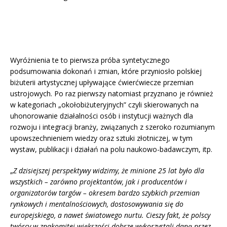
Wyróżnienia te to pierwsza próba syntetycznego
podsumowania dokonań i zmian, które przyniosło polskiej
biżuterii artystycznej upływające ćwierćwiecze przemian
ustrojowych. Po raz pierwszy natomiast przyznano je również
w kategoriach „okołobiżuteryjnych” czyli skierowanych na
uhonorowanie działalności osób i instytucji ważnych dla
rozwoju i integracji branży, związanych z szeroko rozumianym
upowszechnieniem wiedzy oraz sztuki złotniczej, w tym
wystaw, publikacji i działań na polu naukowo-badawczym, itp.
„
Z dzisiejszej perspektywy widzimy, że minione 25 lat było dla
wszystkich – zarówno projektantów, jak i producentów i
organizatorów targów – okresem bardzo szybkich przemian
rynkowych i mentalnościowych, dostosowywania się do
europejskiego, a nawet światowego nurtu. Cieszy fakt, że polscy
twórcy w znakomitej większości dobrze wykorzystali daną przez