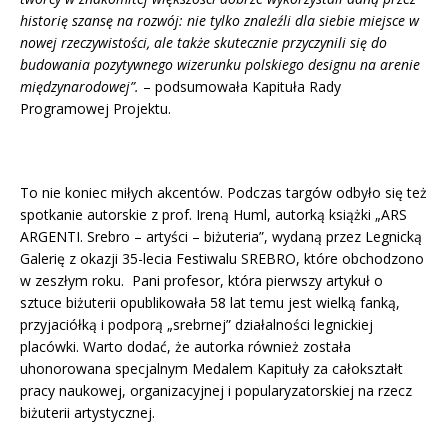
historię szansę na rozwój: nie tylko znaleźli dla siebie miejsce w
nowej rzeczywistości, ale także skutecznie przyczynili się do
budowania pozytywnego wizerunku polskiego designu na arenie
międzynarodowej”.
– podsumowała Kapituła Rady
Programowej Projektu.
To nie koniec miłych akcentów. Podczas targów odbyło się też
spotkanie autorskie z prof. Ireną Huml, autorką książki „ARS
ARGENTI. Srebro – artyści – biżuteria”, wydaną przez Legnicką
Galerię z okazji 35-lecia Festiwalu SREBRO, które obchodzono
w zeszłym roku. Pani profesor, która pierwszy artykuł o
sztuce biżuterii opublikowała 58 lat temu jest wielką fanką,
przyjaciółką i podporą „srebrnej” działalności legnickiej
placówki. Warto dodać, że autorka również została
uhonorowana specjalnym Medalem Kapituły za całokształt
pracy naukowej, organizacyjnej i popularyzatorskiej na rzecz
biżuterii artystycznej.