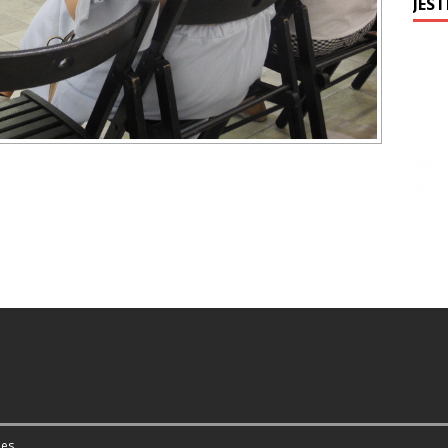
JEST
es