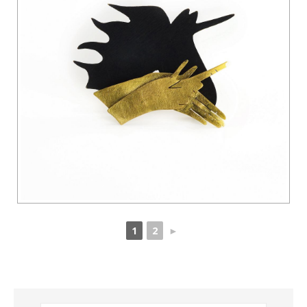
1
2
►