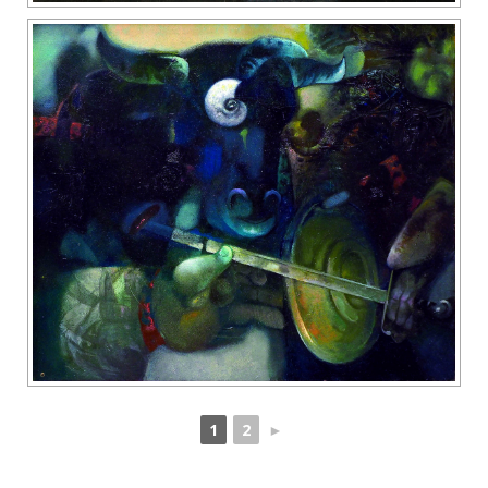
1
2
►