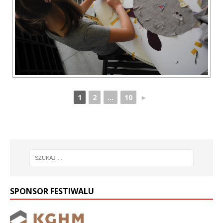
1
2
...
10
►
SPONSOR FESTIWALU