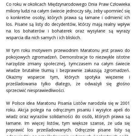
Co roku w okolicach Międzynarodowego Dnia Praw Człowieka
miliony ludzi na całym świecie jednoczy siły, żeby upomnieć się
o konkretne osoby, których prawa są łamane i odmienić ich
los. Pisane są listy do decydentów, którzy mają realny wpływ
na los bohaterów i bohaterek oraz wysyłane są wyrazy
wsparcia dla nich samych i ich bliskich.
W tym roku motywem przewodnim Maratonu jest prawo do
pokojowych zgromadzeń. Demonstracje to niezwykle istotne
narzędzie zmiany społecznej, tymczasem na całym świecie
władze brutalnie tłumią i bezprawnie zakazują zgromadzeń.
Okażmy wsparcie tym, których spotyka więzienie i
prześladowania tylko dlatego, że odważyli się głośno
sprzeciwić niesprawiedliwości.
W Polsce idea Maratonu Pisania Listów narodziła się w 2001
roku. Akcja polega na odręcznym pisaniu i wysyłce apeli do
władz oraz wyrazów solidarności do osób, których prawa są
łamane. Im więcej listów, tym większe szanse, że uda się
poprawić los prześladowanych. Odręcznie pisane listy są