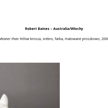
Robert Baines – Australia/W
łochy
Meaner than Yellow
brosza, srebro, farba, malowane proszkowo, 200