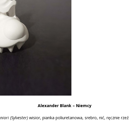
A
lexander Blank – Niemcy
iori (Sylvester)
wisior, pianka poliuretanowa, srebro, nić, ręcznie rze