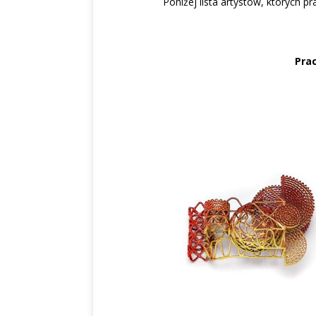
Poniżej lista artystów, których p
Pra