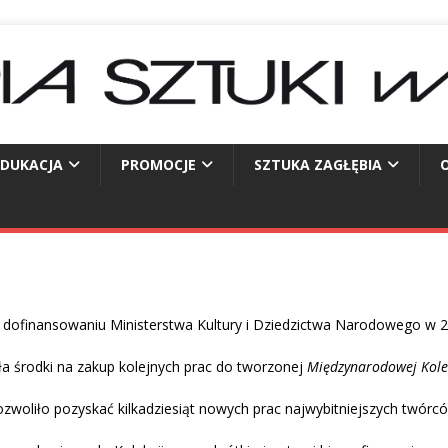
EDUKACJA
PROMOCJE
SZTUKA ZAGŁĘBIA
O
i dofinansowaniu Ministerstwa Kultury i Dziedzictwa Narodowego w 20
ła środki na zakup kolejnych prac do tworzonej
Międzynarodowej Kolekc
woliło pozyskać kilkadziesiąt nowych prac najwybitniejszych twórców 