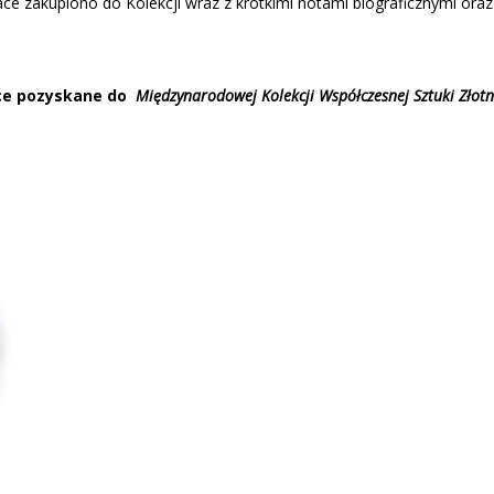
race zakupiono do Kolekcji wraz z krótkimi notami biograficznymi ora
ce pozyskane do
Międzynarodowej Kolekcji Współczesnej Sztuki Złotni