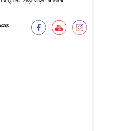
z fotogaleria z wybranymi pracami.
czej: