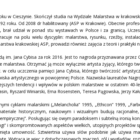
roku w Cieszynie. Skończył studia na Wydziale Malarstwa w krakows
92 roku. Od 2008 dr habilitowany (ASP w Krakowie). Obecnie profe
h, brał udział w ponad stu wystawach w Polsce i za granicą. Ucze
cuje na polu wielu dyscyplin: malarstwa, rysunku, rzeźby, instalacji
alarstwa krakowskiej ASP, prowadzi również zajęcia z teorii i prak
ą im. Jana Cybisa za rok 2016. Jest to nagroda przyznawana przez
ie malarstwa. Otrzymać ją może wyłącznie artysta żyjący, którego tw
 w celu uczczenia pamięci Jana Cybisa, którego twórczość artystyc
wiska artystycznego w powojennej Polsce. Nazwiska laureatów Nagrody
jszych tendencji i wpływów w polskim malarstwie w ostatnim 40-leci
sin, Ryszard Winiarski, Erna Rosenstein, Teresa Pągowska, Jerzy Kał
nymi cyklami malarskimi („Melancholia” 1995, „Ethicon” 1999, „Farbe
teriale historycznym, naukowym i wizualnym budują racjonalne,
 empirycznej”. Posługując się owym paradoksem i subtelną ironią kon
ngi” i skompromitowanych aspektów wielkich, utopijnych projektów 
sunięta umowność. Sztwiertnia używa słów podobnie jak używa ma
żyte. Wytrąca je więc z dotychczasowych znaczeń, ról i wyglądów, roz