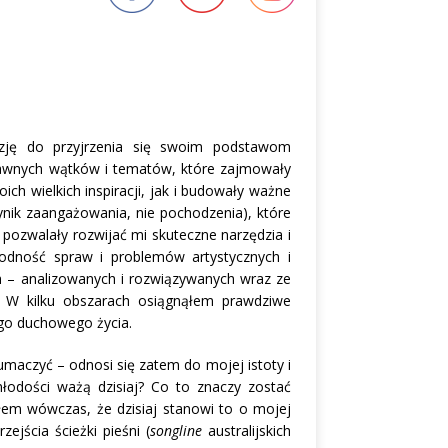
zję do przyjrzenia się swoim podstawom
dawnych wątków i tematów, które zajmowały
ch wielkich inspiracji, jak i budowały ważne
ynik zaangażowania, nie pochodzenia), które
pozwalały rozwijać mi skuteczne narzędzia i
orodność spraw i problemów artystycznych i
ch – analizowanych i rozwiązywanych wraz ze
 W kilku obszarach osiągnąłem prawdziwe
ego duchowego życia.
maczyć – odnosi się zatem do mojej istoty i
 młodości ważą dzisiaj? Co to znaczy zostać
yłem wówczas, że dzisiaj stanowi to o mojej
ejścia ścieżki pieśni (
songline
australijskich