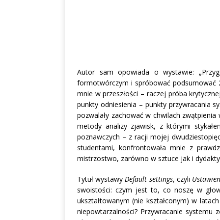
Autor sam opowiada o wystawie: „Przyg
formotwórczym i spróbować podsumować 25 
mnie w przeszłości – raczej próba krytyczne
punkty odniesienia – punkty przywracania s
pozwalały zachować w chwilach zwątpienia w
metody analizy zjawisk, z którymi stykałe
poznawczych – z racji mojej dwudziestopięc
studentami, konfrontowała mnie z prawd
mistrzostwo, zarówno w sztuce jak i dydakt
Tytuł wystawy
Default settings
, czyli
Ustawie
swoistości: czym jest to, co noszę w głowi
ukształtowanym (nie kształconym) w latach 
niepowtarzalności? Przywracanie systemu zo