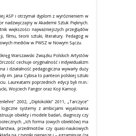
kiej ASP i otrzymał dyplom z wyróżnieniem w
sor nadzwyczajny w Akademii Sztuk Pięknych.
stnik większości najważniejszych przeglądów
, filmu, teorii sztuki, literatury. Pedagog w
tyki nowych mediów w PWSZ w Nowym Sączu.
 Okręg Warszawski Związku Polskich Artystów
órczość cechuje oryginalność i indywidualizm
zna i działalność pedagogiczna wywarły duży
 im. Jana Cybisa to panteon polskiej sztuki
u. Laureatami poprzednich edycji byli m.in.:
ucki, Wojciech Fangor oraz Koji Kamoji.
nlehre” 2002, „Diplokokki” 2011, „Tarczyce”
 logiczne systemy z ambicjami wyjaśniania
struuje obiekty i modele badań, diagnozy czy
społecznych. „Ich forma (owych obiektów) ma
larstwa, przedmiotów czy quasi-naukowych
kłada na czynniki pierwsze i – egzaminuje (za