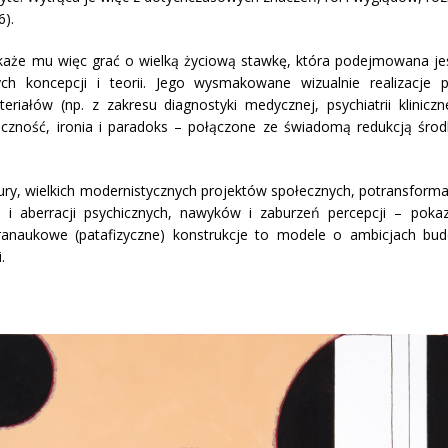
6).
każe mu więc grać o wielką życiową stawkę, która podejmowana je
ch koncepcji i teorii. Jego wysmakowane wizualnie realizacje 
iałów (np. z zakresu diagnostyki medycznej, psychiatrii kliniczne
aczność, ironia i paradoks – połączone ze świadomą redukcją środ
tury, wielkich modernistycznych projektów społecznych, potransforma
ła i aberracji psychicznych, nawyków i zaburzeń percepcji – poka
aranaukowe (patafizyczne) konstrukcje to modele o ambicjach bu
.