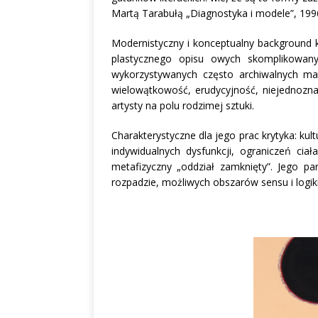
Martą Tarabułą „Diagnostyka i modele”, 199
Modernistyczny i konceptualny background 
plastycznego opisu owych skomplikowany
wykorzystywanych często archiwalnych mater
wielowątkowość, erudycyjność, niejednozn
artysty na polu rodzimej sztuki.
Charakterystyczne dla jego prac krytyka: kul
indywidualnych dysfunkcji, ograniczeń cia
metafizyczny „oddział zamknięty”. Jego p
rozpadzie, możliwych obszarów sensu i logiki