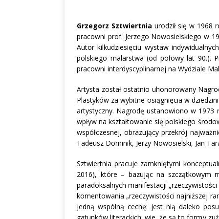
Grzegorz Sztwiertnia
urodził się w 1968 
pracowni prof. Jerzego Nowosielskiego w 19
Autor kilkudziesięciu wystaw indywidualnyc
polskiego malarstwa (od połowy lat 90.). Pra
pracowni interdyscyplinarnej na Wydziale M
Artysta został ostatnio uhonorowany Nagrod
Plastyków za wybitne osiągnięcia w dziedzin
artystyczny. Nagrodę ustanowiono w 1973 r.
wpływ na kształtowanie się polskiego środo
współczesnej, obrazujący przekrój najważnie
Tadeusz Dominik, Jerzy Nowosielski, Jan Tara
Sztwiertnia pracuje zamkniętymi konceptual
2016), które – bazując na szczątkowym ma
paradoksalnych manifestacji „rzeczywistości
komentowania „rzeczywistości najniższej ra
jedną wspólną cechę: jest nią daleko po
gatunków literackich: wie, że są to formy zu