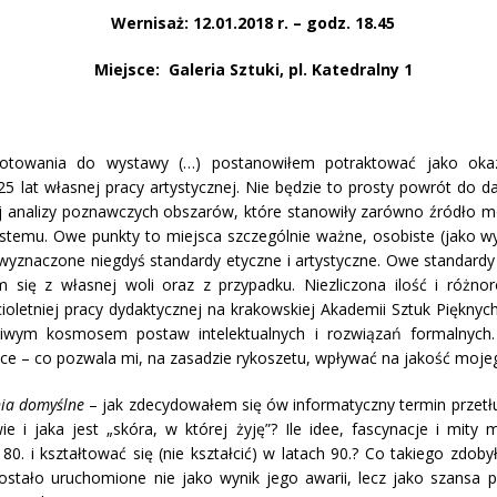
Wernisaż: 12.01.2018 r. – godz. 18.45
Miejsce:
Galeria Sztuki, pl. Katedralny 1
otowania do wystawy (…) postanowiłem potraktować jako oka
lat własnej pracy artystycznej. Nie będzie to prosty powrót do 
j analizy poznawczych obszarów, które stanowiły zarówno źródło moi
ystemu. Owe punkty to miejsca szczególnie ważne, osobiste (jako w
yznaczone niegdyś standardy etyczne i artystyczne. Owe standardy 
m się z własnej woli oraz z przypadku. Niezliczona ilość i różn
ioletniej pracy dydaktycznej na krakowskiej Akademii Sztuk Piękny
ziwym kosmosem postaw intelektualnych i rozwiązań formalnych.
yce – co pozwala mi, na zasadzie rykoszetu, wpływać na jakość moj
nia domyślne
– jak zdecydowałem się ów informatyczny termin przetłu
e i jaka jest „skóra, w której żyję”? Ile idee, fascynacje i mity
80. i kształtować się (nie kształcić) w latach 90.? Co takiego zdob
stało uruchomione nie jako wynik jego awarii, lecz jako szansa prz