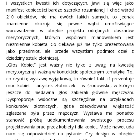
i wszystkich kwestii ich dotyczących. Jawi się więc jako
manifest kobiecości bardzo szeroko rozumianej. I choć wśród
210 obiektów, nie ma dwóch takich samych, to jednak
znamienne okazują się pewne wątki umożliwiające
wprowadzenie w obrębie projektu odrębnych obszarów
merytorycznych, których wspólnym mianownikiem jest
niezmiennie kobieta. Co ciekawe już nie tylko prezentowana
jako przedmiot, ale przede wszystkim podmiot dzieł z
dziedziny sztuki złotniczej.
„Głos Kobiet” jest ważny nie tylko z uwagi na kwestię
merytoryczną i ważną w kontekście społecznym tematykę. To,
co czyni tę wystawę wyjątkową, to również fakt, iż prezentuje
moc kobiet – artystek złotniczek – w środowisku, w którym
jeszcze do niedawna głos zabierali głównie mężczyźni.
Dysproporcje widoczne są szczególnie na przykładach
konkursów złotniczych, gdzie zdecydowana większość
zgłaszana była przez mężczyzn. Wystawa ma ponadto
stanowić próbę udokumentowania swoistego procesu
projektowania prac przez kobiety i dla kobiet. Może nawet uda
nam się odpowiedzieć na pytanie: Czy design w obrębie