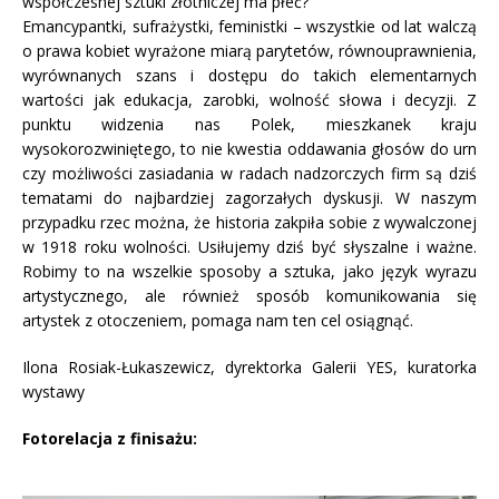
współczesnej sztuki złotniczej ma płeć?
Emancypantki, sufrażystki, feministki – wszystkie od lat walczą
o prawa kobiet wyrażone miarą parytetów, równouprawnienia,
wyrównanych szans i dostępu do takich elementarnych
wartości jak edukacja, zarobki, wolność słowa i decyzji. Z
punktu widzenia nas Polek, mieszkanek kraju
wysokorozwiniętego, to nie kwestia oddawania głosów do urn
czy możliwości zasiadania w radach nadzorczych firm są dziś
tematami do najbardziej zagorzałych dyskusji. W naszym
przypadku rzec można, że historia zakpiła sobie z wywalczonej
w 1918 roku wolności. Usiłujemy dziś być słyszalne i ważne.
Robimy to na wszelkie sposoby a sztuka, jako język wyrazu
artystycznego, ale również sposób komunikowania się
artystek z otoczeniem, pomaga nam ten cel osiągnąć.
Ilona Rosiak-Łukaszewicz, dyrektorka Galerii YES, kuratorka
wystawy
Fotorelacja z finisażu: