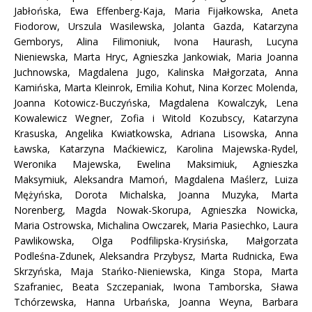
Jabłońska, Ewa Effenberg-Kaja, Maria Fijałkowska, Aneta
Fiodorow, Urszula Wasilewska, Jolanta Gazda, Katarzyna
Gemborys, Alina Filimoniuk, Ivona Haurash, Lucyna
Nieniewska, Marta Hryc, Agnieszka Jankowiak, Maria Joanna
Juchnowska, Magdalena Jugo, Kalinska Małgorzata, Anna
Kamińska, Marta Kleinrok, Emilia Kohut, Nina Korzec Molenda,
Joanna Kotowicz-Buczyńska, Magdalena Kowalczyk, Lena
Kowalewicz Wegner, Zofia i Witold Kozubscy, Katarzyna
Krasuska, Angelika Kwiatkowska, Adriana Lisowska, Anna
Ławska, Katarzyna Maćkiewicz, Karolina Majewska-Rydel,
Weronika Majewska, Ewelina Maksimiuk, Agnieszka
Maksymiuk, Aleksandra Mamoń, Magdalena Maślerz, Luiza
Mężyńska, Dorota Michalska, Joanna Muzyka, Marta
Norenberg, Magda Nowak-Skorupa, Agnieszka Nowicka,
Maria Ostrowska, Michalina Owczarek, Maria Pasiechko, Laura
Pawlikowska, Olga Podfilipska-Krysińska, Małgorzata
Podleśna-Zdunek, Aleksandra Przybysz, Marta Rudnicka, Ewa
Skrzyńska, Maja Stańko-Nieniewska, Kinga Stopa, Marta
Szafraniec, Beata Szczepaniak, Iwona Tamborska, Sława
Tchórzewska, Hanna Urbańska, Joanna Weyna, Barbara